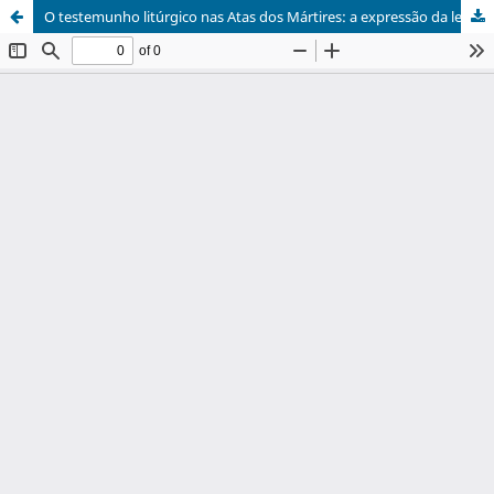
O testemunho litúrgico nas Atas dos Mártires: a expressão da lex orandi da Igreja primitiva