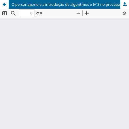
O personalismo e a introdução de algoritmos e IA’S no processo: uma questão de dignidade e justiça na perspectiva filosófica de Padre Vaz